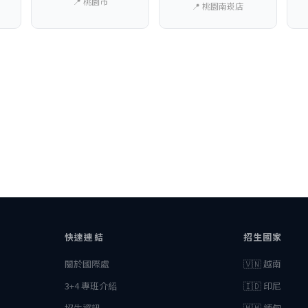
📍 桃園市
📍 桃園南崁店
快速連結
招生國家
關於國際處
🇻🇳 越南
3+4 專班介紹
🇮🇩 印尼
招生資訊
🇲🇲 緬甸