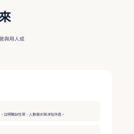
來
營與用人成
表，註明職缺性質、人數需求與津貼待遇。