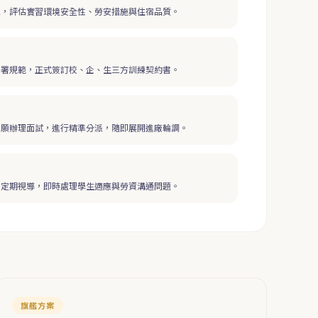
家，評估實習環境安全性、勞安措施與住宿品質。
教署規範，正式簽訂校、企、生三方訓練契約書。
志願辦理面試，進行精準分派，隨即展開進廠輪調。
，定期視導，即時處理學生適應與勞資溝通問題。
旗艦方案