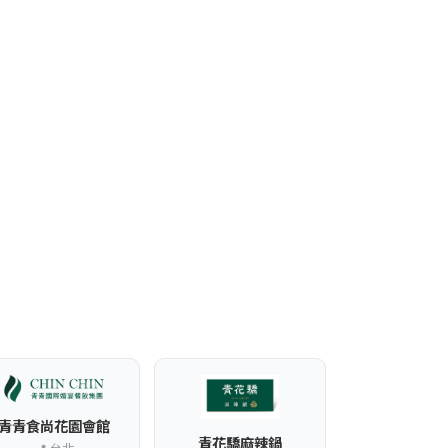
青青食尚花園會館
青花驕麻辣鍋
📍 台北