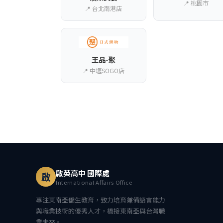
📍 桃園市
📍 台北南港店
王品-聚
📍 中壢SOGO店
啟英高中 國際處
啟
International Affairs Office
專注東南亞僑生教育，致力培育兼備語言能力
與職業技術的優秀人才，橋接東南亞與台灣職
業未來。