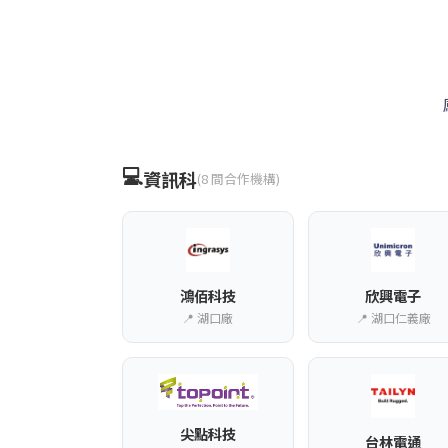
💻
資訊科
(8 間合作機構)
鴻佰科技
欣興電子
📍 湖口廠
📍 湖口仁義廠
尖點科技
台林電通