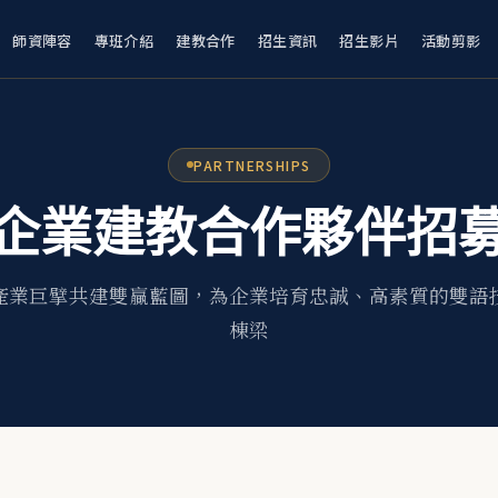
師資陣容
專班介紹
建教合作
招生資訊
招生影片
活動剪影
PARTNERSHIPS
企業建教合作夥伴招
產業巨擘共建雙贏藍圖，為企業培育忠誠、高素質的雙語
棟梁