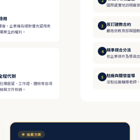
2
國際處實地訪視廠
錄用
簽訂建教合約
3
畢後，企業擁有絕對優先留用表
嚴格依教育部與國
畢業生的權利。
精準媒合分派
4
依企業條件及學員
駐廠與關懷督導
全程代辦
5
派駐巡廠輔導老師
包攬居留、工作證、體檢等各項
辦與文件核銷。
🌟 推薦方案