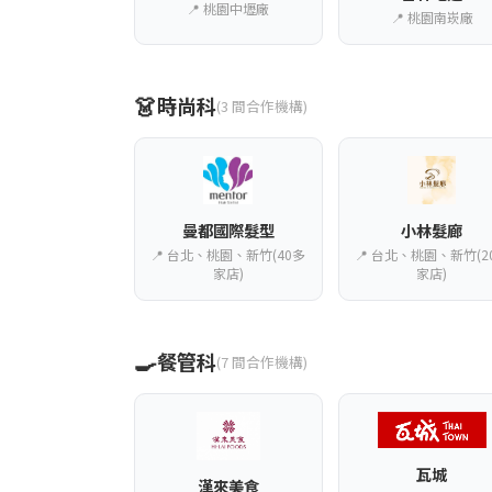
📍 桃園中壢廠
📍 桃園南崁廠
👗
時尚科
(3 間合作機構)
曼都國際髮型
小林髮廊
📍 台北、桃園、新竹(40多
📍 台北、桃園、新竹(2
家店)
家店)
🍳
餐管科
(7 間合作機構)
瓦城
漢來美食