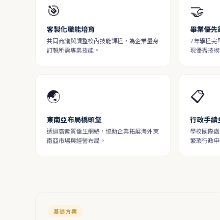
🎯
🤝
客製化職能培育
畢業優先
共同商議與調整校內技能課程，為企業量身
7年學程完
訂製所需專業技能。
現優秀技術
🌏
📋
東南亞布局橋頭堡
行政手續
透過高素質僑生網絡，協助企業拓展海外東
學校國際處
南亞市場與經營布局。
繁瑣行政申
基礎方案